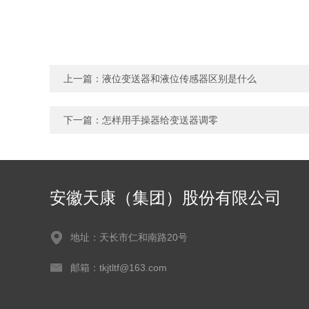
上一篇：
液位变送器和液位传感器区别是什么
下一篇：
怎样用手操器给变送器调零
安徽天康（集团）股份有限公司
地址：天长市仁和南路20号
邮箱：tkjtltf@163.com