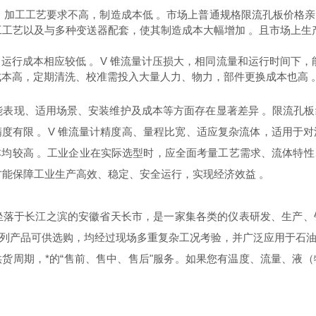
、加工工艺要求不高，制造成本低 。市场上普通规格限流孔板价格亲
工工艺以及与多种变送器配套，使其制造成本大幅增加 。且市场上生
运行成本相应较低 。V 锥流量计压损大，相同流量和运行时间下，
成本高，定期清洗、校准需投入大量人力、物力，部件更换成本也高 
性能表现、适用场景、安装维护及成本等方面存在显著差异 。限流孔
度有限 。V 锥流量计精度高、量程比宽、适应复杂流体，适用于
均较高 。工业企业在实际选型时，应全面考量工艺需求、流体特
方能保障工业生产高效、稳定、安全运行，实现经济效益 。
现坐落于长江之滨的安徽省天长市，是一家集各类的仪表研发、生产
列产品可供选购，均经过现场多重复杂工况考验，并广泛应用于石
货周期，*的“售前、售中、售后"服务。
如果您有
温度、流
量、液（