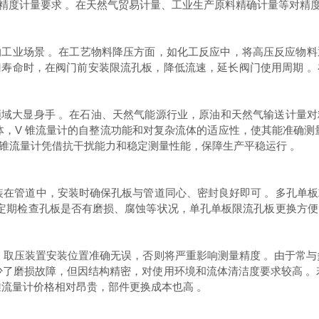
，高精度计量要求 。在天然气贸易计量、工业生产原料精确计量等对精度
工业场景 。在工艺物料降压方面，如化工反应中，将高压反应物
寿命时，在阀门前安装限流孔板，降低流速，延长阀门使用周期 
领域大显身手 。在石油、天然气能源行业，原油和天然气输送计量对
体，V 锥流量计的自整流功能和对复杂流体的适应性，使其能准确测
 锥流量计凭借抗干扰能力和稳定测量性能，保障生产平稳运行 。
装在管道中，安装时确保孔板与管道同心、密封良好即可 。多孔单
。定期检查孔板是否有磨损、腐蚀等状况，单孔单板限流孔板更换方
同轴，取压装置安装位置准确无误，否则将严重影响测量精度 。由于常
少了磨损故障，但因结构精密，对使用环境和流体清洁度要求较高 。
锥流量计价格相对昂贵，部件更换成本也高 。