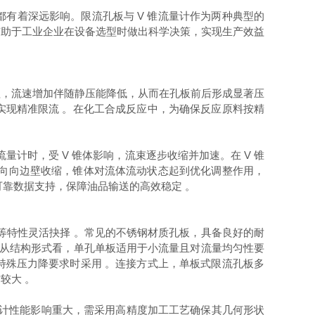
有着深远影响。限流孔板与 V 锥流量计作为两种典型的
有助于工业企业在设备选型时做出科学决策，实现生产效益
程，流速增加伴随静压能降低，从而在孔板前后形成显著压
实现精准限流 。在化工合成反应中，为确保反应原料按精
量计时，受 V 锥体影响，流束逐步收缩并加速。在 V 锥
方向向边壁收缩，锥体对流体流动状态起到优化调整作用，
可靠数据支持，保障油品输送的高效稳定 。
等特性灵活抉择 。常见的不锈钢材质孔板，具备良好的耐
。从结构形式看，单孔单板适用于小流量且对流量均匀性要
特殊压力降要求时采用 。连接方式上，单板式限流孔板多
较大 。
流量计性能影响重大，需采用高精度加工工艺确保其几何形状