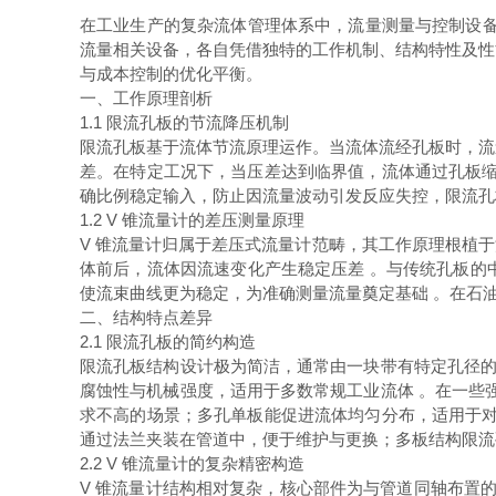
在工业生产的复杂流体管理体系中，流量测量与控制设备
流量相关设备，各自凭借独特的工作机制、结构特性及性
与成本控制的优化平衡。
一、工作原理剖析
1.1 限流孔板的节流降压机制
限流孔板基于流体节流原理运作。当流体流经孔板时，流
差。在特定工况下，当压差达到临界值，流体通过孔板缩
确比例稳定输入，防止因流量波动引发反应失控，限流孔
1.2 V 锥流量计的差压测量原理
V 锥流量计归属于差压式流量计范畴，其工作原理根植于流
体前后，流体因流速变化产生稳定压差 。与传统孔板的
使流束曲线更为稳定，为准确测量流量奠定基础 。在石
二、结构特点差异
2.1 限流孔板的简约构造
限流孔板结构设计极为简洁，通常由一块带有特定孔径的
腐蚀性与机械强度，适用于多数常规工业流体 。在一些
求不高的场景；多孔单板能促进流体均匀分布，适用于对
通过法兰夹装在管道中，便于维护与更换；多板结构限流
2.2 V 锥流量计的复杂精密构造
V 锥流量计结构相对复杂，核心部件为与管道同轴布置的