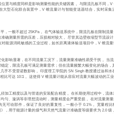
装位置与精度同样是影响测量性能的关键因素 。与限流孔板不同，V
在大型石化联合装置中，V 锥流量计与智能变送器结合，实时采
，一般不超过 25KPa 。在气体输送系统中，限流孔板在限制
获取准确测量所需的压差，压损相对较大 。尽管其边壁收缩型节流设
。在对能源消耗敏感的工业过程，如长距离液体输送项目中，V 锥流
变化影响显著，在不同流量工况下，流量测量准确性易受干扰 。当
稳定，限流孔板可满足测量需求；但在流量频繁大幅变化的场合，其
乎不受雷诺数影响 。印度理工学院的 SN Singh 教授通过油
，量程比可达 10∶1 。这使得 V 锥流量计能从容应对流量大幅波
孔径加工精度以及与管道的安装配合精度 。在长期使用过程中，流体
均匀、漩涡等非理想流动时，测量精度会严重受损 。在对流量测
构无可动部件，保证了良好的重复性，一般小于 0.1% 。宽量
理通则》，用于能源计量的煤气和天然气流量计准确度等级要求为 2.0 级