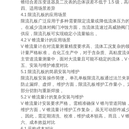
锥结合差压变送器及二次表的总体误差不低于 1.5 级
四、适用场景差异
4.1 限流孔板的应用场景
限流孔板广泛应用于多种需要限定流量或降低流体压力的
。在减少流体对阀门冲蚀方面，当流体流速过高威胁阀门
供应，限流孔板可实现稳定小流量输出 。
4.2 V 锥流量计的应用场景
V 锥流量计在对流量测量精度要求高、流体工况复杂的
计量严格标准 。在化工生产中，对于含杂质、高粘度流
主管道流量测量中，面对大流量且可能不稳定的流体，V
五、安装与维护难度对比
5.1 限流孔板的简易安装与维护
限流孔板安装操作简便 。单孔单板限流孔板通过法兰夹
防止漏焊、虚焊 。维护方面，限流孔板维护工作量小 
部分切割与重新焊接 。
5.2 V 锥流量计的复杂安装与维护
V 锥流量计安装要求严格 。需精准确保 V 锥与管道
维护方面，V 锥流量计维护工作复杂 。虽无可动部件减
。因此，需定期清洗、校准，维护成本较高 。而且，V 
六、成本效益对比
6.1 采购成本对比