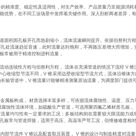
的精准度、稳定性及适用性，对生产效率、产品质量乃至能源消耗都
能优势，在不同工业场景中发挥着关键作用。深入剖析两者差异，
道面积因孔板开孔而急剧缩小，流体流速瞬间提升。依据伯努利方
孔处流速趋近音速，此时流量达到饱和，不再随压差增大而增加，
板常被用于精准控制进料流量 。
动连续性方程与伯努利方程 。流体在充满管道的情况下流经 V 锥流
中心收缩型节流不同，V 锥采用边壁收缩型节流方式，流体沿锥体
油长输管道中，V 锥流量计能够精准测量原油流量，为调度部门提供
金属板构成 。材质选择丰富多样，可依据流体腐蚀性、温度、压力
强腐蚀性流体环境，如硫酸生产管道，可选用聚四氟乙烯材质孔板 
流量均匀性有一定要求的工况；多板结构则在需要较大限流能力或
孔板常与管道焊接，适用于高压、高温等严苛工况，但维修难度相对
内部节流件 V 锥以及配套取压装置 。V 锥的设计与制造精度对