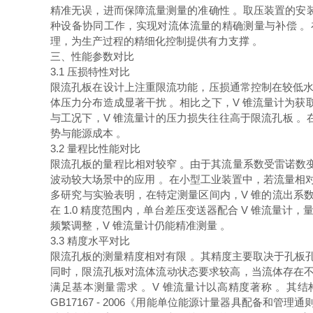
精准无误，进而保障流量测量的准确性 。取压装置的安
种设备协同工作，实现对流体流量的精确测量与补偿 。
理，为生产过程的精细化控制提供有力支撑 。
三、性能参数对比
3.1 压损特性对比
限流孔板在设计上注重限流功能，压损通常控制在较低水平
体压力分布造成显著干扰 。相比之下，V 锥流量计为
与工况下，V 锥流量计的压力损失往往高于限流孔板 
势与能源成本 。
3.2 量程比性能对比
限流孔板的量程比相对较窄 。由于其流量系数受雷诺数
波动较大场景中的应用 。在小型工业装置中，若流量相对
多研究与实验表明，在特定测量区间内，V 锥的流出系数几
在 1.0 精度范围内，单台差压变送器配合 V 锥流量计
频繁调整，V 锥流量计仍能精准测量 。
3.3 精度水平对比
限流孔板的测量精度相对有限 。其精度主要取决于孔板
同时，限流孔板对流体流动状态要求较高，当流体存在不
满足基本测量需求 。V 锥流量计以高精度著称 。其结
GB17167 - 2006《用能单位能源计量器具配备和管