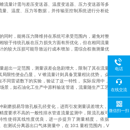
 锥流量计需与差压变送器、温度变送器、压力变送器等多
集流量、温度、压力等数据，并传输至控制系统进行分析处
流量的同时，能将压力降维持在系统可承受范围内，避免对整
计相较于传统孔板在压力损失方面有所优化，但在相同流量
量计的较大压损可能导致运行成本增加，需综合权衡测量优
流量超出一定范围，测量误差会急剧增大，限制了其在流量
电话
局限性便会凸显 。V 锥流量计则具备宽量程比优势 。众
和水在不同雷诺数下的实验，验证了这一特性 。实际应用中，
动的工业场景，如石油化工生产中原料输送管道，流量随生产工艺
在线交流
冲刷磨损易导致孔板孔径变化，进而引发测量误差增大 。
微信扫一扫
量精度要求不高的一般性排水管道流量监测中，限流孔板可
程比特性使得其线性度优良，进一步提升了测量精度 。依据
 。在测试分离器出口气体测量中，在 10∶1 量程范围内，V