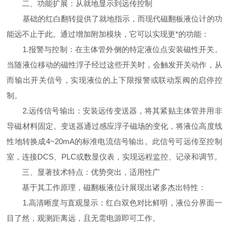
二、功能扩展：从就地显示到远传控制
基础的红白翻转提供了就地指示，而现代磁翻板液位计的功
能远不止于此。通过增加附加模块，它可以实现更*的功能：
1.报警与控制：在主体管外侧的特定液位点安装磁性开关。
当随液位移动的磁性浮子经过这些开关时，会触发开关动作，从
而输出开关信号，实现液位的上下限报警或联动泵阀的启停控
制。
2.远传信号输出：安装远传变送器，将其紧贴主体管并用非
导磁材料固定。变送器通过感应浮子磁场的变化，将液位高度线
性地转换成4~20mA的标准电流信号输出。此信号可远传至控制
室，连接DCS、PLC或数显仪表，实现远程监控、记录和调节。
三、显著技术特点：优势突出，适用性广
基于其工作原理，磁翻板液位计展现出诸多杰出特性：
1.高清晰度与直观显示：红白双色对比鲜明，液位分界面一
目了然，观测距离远，且无需电源即可工作。