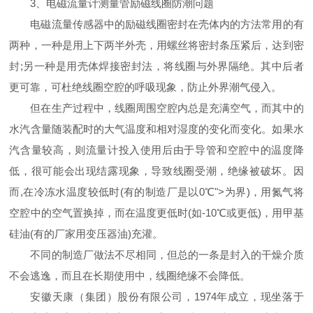
3、电磁流量计测量管励磁线圈防潮问题
电磁流量传感器中的励磁线圈密封在壳体内的方法常用的有
两种，一种是用上下两半外壳，用螺丝将密封条压紧后，达到密
封;另一种是用壳体焊接密封法，将线圈与外界隔绝。其中后者
更可靠，可杜绝线圈空腔的呼吸现象，防止外界潮气侵入。
但在生产过程中，线圈周围空腔内总是充满空气，而其中的
水汽含量随装配时的大气温度和相对湿度的变化而变化。如果水
汽含量较高，则流量计投入使用后由于导管和空腔中的温度降
低，很可能会出现结露现象，导致线圈受潮，绝缘被破坏。因
而,在冷冻水温度较低时(有的制造厂是以0℃">为界)，用氮气将
空腔中的空气置换掉，而在温度更低时(如-10℃或更低)，用甲基
硅油(有的厂家用变压器油)充灌。
不同的制造厂做法不尽相同，但总的一条是封入的干燥介质
不会逃逸，而且在长期使用中，线圈绝缘不会降低。
安徽天康（集团）股份有限公司，1974年成立，现坐落于