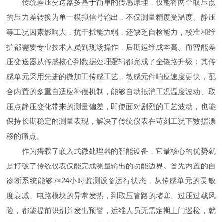
传统差压变送器多基于简单的传感原理，仅能将两个取压点
的压力差转换为单一模拟信号输出，不仅测量精度受温度、静压
等工况因素影响大，抗干扰能力弱，还缺乏自检能力，校准和维
护都需要专业技术人员到现场操作，后期运维成本高。而智能差
压变送器从传感核心到数据处理逻辑都完成了全链路升级：其传
感单元采用先进的微加工传感工艺，敏感元件响应速度更快，配
合内置的多重自适应补偿机制，能够自动抵消工况温度波动、取
压点静压变化带来的测量偏差，即使面对剧烈的工艺波动，也能
保持长期稳定的测量表现，解决了传统仪表在苛刻工况下数据漂
移的痛点。
作为搭载了嵌入式微处理器的智能设备，它最核心的优势就
是打破了传统仪表仅能完成测量输出的功能边界。首先内置的自
诊断系统能够7×24小时监测设备运行状态，从传感单元的灵敏
度衰减、电路模块的异常发热，到取压管路的堵塞、过压过载风
险，都能提前识别并发出预警，运维人员无需定期上门巡检，就