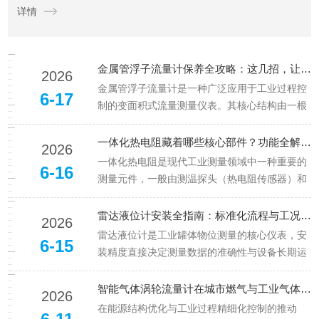
详情
量计可以承受短时间的浸泡，适用于一些...
金属管浮子流量计保养全攻略：这几招，让设备稳用更省心！
2026
金属管浮子流量计是一种广泛应用于工业过程控
6-17
制的变面积式流量测量仪表。其核心结构由一根
垂直安装的锥形金属管和管内可自由上下移动的
浮子组成，专门用于测量封闭管道中导电或非导
一体化热电阻藏着哪些核心部件？功能全解析，干货拉满！
2026
电液体、气体及蒸汽的瞬时流量和累积流量。该
一体化热电阻是现代工业测量领域中一种重要的
6-16
设备以其高可靠性、宽量程比及耐...
测量元件，一般由测温探头（热电阻传感器）和
两线制固体电子单元组成，采用固体模块形式将
测温探头直接安装在接线盒内，从而形成一体化
雷达液位计安装全指南：标准化流程与工况适配规范
2026
结构。它也可以看作是在热电阻的防水或隔爆接
雷达液位计是工业罐体物位测量的核心仪表，安
6-15
线盒内装入放大变送模块（即温度...
装精度直接决定测量数据的准确性与设备长期运
行稳定性。天康仪表作为专业物位测量设备制造
商，生产的雷达液位计覆盖液体、固体多类工
智能气体涡轮流量计在城市燃气与工业气体计量中的结构特征与选型应用
2026
况，遵循标准化安装流程可充分释放设备性能，
在能源结构优化与工业过程精细化控制的推动