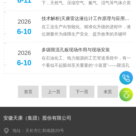
6-11
降低后期运维成本。本文结合产品设...
下，天然气、压缩空气、氮气、沼气等气体介质
的精确计量需求持续增长。城市燃气管网的贸易
结算、石化厂区的物料平衡、食品发酵工艺的配
技术解析|天康雷达液位计工作原理与应用全面解析
2026
气控制以及压缩空气系统的能耗管理，均离不开
在工业生产向智能化、精准化升级的进程中，液
6-10
稳定可靠的气体流量测量仪表。智能...
位测量作为保障生产安全、提升效率的关键环
节，对测量仪表的可靠性与适应性提出了更高要
求。天康雷达液位计凭借非接触式测量、高精
多级限流孔板现场作用与现场安装
2026
度、强抗干扰等核心优势，突破传统液位计的技
在石油化工、电力能源的工艺管道系统中，有一
6-10
术局限，成为化工、能源、食品等多行...
个看似不起眼却至关重要的“小装置”——限流孔
板。它没有阀门的复杂结构，也没有流量计的精
密仪表，却能凭借简单的开孔设计，精准控制流
体流量、稳定系统压力，堪称管道里的“隐形流量
首页
上一页
下一页
末页
管家”。一、四大核心应用场...
安徽天康（集团）股份有限公司
地址：天长市仁和南路20号