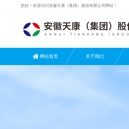
您好！欢迎访问安徽天康（集团）股份有限公司网站！
网站首页
关于我们