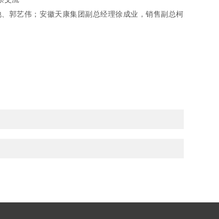
池、郭艺伟；安徽天康集团副总经理徐成业，销售副总柯