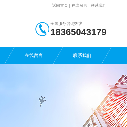
返回首页
|
在线留言
|
联系我们
全国服务咨询热线:
18365043179
在线留言
联系我们