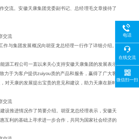
工作交流。安徽天康集团党委副书记、总经理毛文章接待了
电话
工作与集团发展概况向胡亚龙总经理一行作了详细介绍。
在线交流
新能源工程公司一直以来关心支持安徽天康集团的发展表示
力于为客户提供zuiyou质的产品和服务，赢得了广大客
微信扫一扫
教，对天康的发展提出宝贵的意见和建议，助力天康在新时
目建设推进情况作了简要介绍。胡亚龙总经理表示，安徽天
互惠互利的基础上寻求进一步合作，共同为国家社会经济的