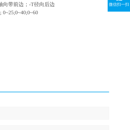
-ZQ轴向带前边；-T径向后边
微信扫一扫
; 0~25;0~40;0~60