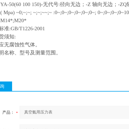
YA-50(60 100 150)-无代号:径向无边；-Z 轴向无边；
a) ~0;~;~; ~;~;~~;~ :0~;0~;0~;0~;0~;0~; 0~;0~;0~;0~10
14*;M20*
:GB/T1226-2001
货须知:
应无腐蚀性气体。
明名称、型号及测量范围。
询
产品：