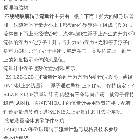
原理与结构
不锈钢玻璃转子流量计
主要由一根自下而上扩大的锥形玻管
和一只随流体流量大小上下移动的不锈钢浮子组成（图3）。
流体自下而上流经锥管时，流体动能在浮子上产生的升力S和
流体的浮力A使浮子上升，当升力S与浮力A之和等于浮子自
身重力G时，浮子处于平衡，稳定在某一高度位置上，锥管
上的刻度指示流体的流量值。
流量计中浮子读数位置按图2所示:
ZS-LZB/LZB-( )F流量计的锥管为光滑内壁管(见图4)，通径
DN15以上的流量计，浮子通过导杆 上下移动，保持稳定；Z
S-LZJ/LZJ-( )F流量计锥管 内壁有三条导向凸筋，使浮子保持
稳定(见图4)。通径DN10以下的流量计采用软管连接，配有
针形流量调节阀；通径DN15以上流量计采用法兰连接。
接触测量流体的零部件材质
LZB()B/LZJ系列玻璃转子流量计型号规格及技术参数
全不锈钢型